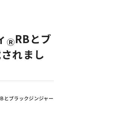
ィ
RBとブ
Ⓡ
載されまし
RBとブラックジンジャー