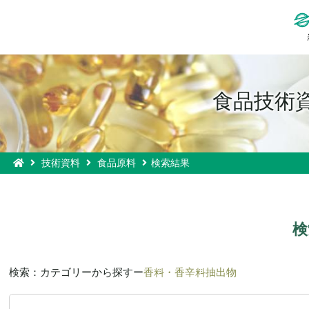
食品技術
技術資料
食品原料
検索結果
検
検索：
カテゴリーから探す
ー
香料・香辛料抽出物