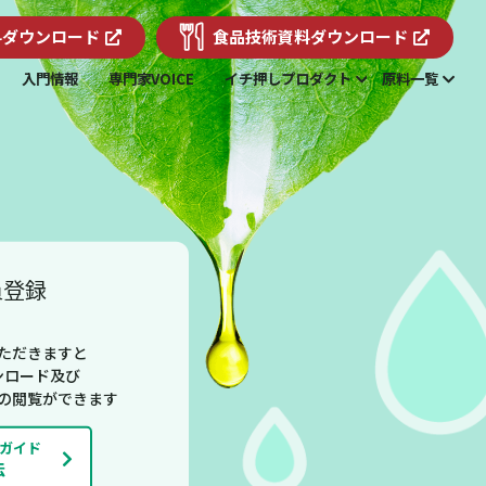
料
ダウンロード
食品技術資料
ダウンロード
入門情報
専門家VOICE
イチ押しプロダクト
原料一覧
員登録
ただきますと
ンロード及び
の閲覧ができます
ガイド
法