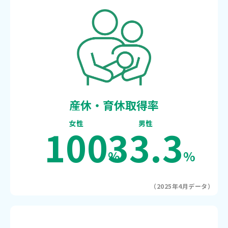
産休・育休取得率
女性
男性
100
33.3
%
%
（2025年4月データ）