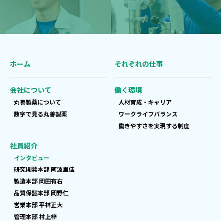
ホーム
それぞれの仕事
会社について
働く環境
丸善製薬について
人材育成・キャリア
数字で見る丸善製薬
ワークライフバランス
働きやすさを実現する制度
社員紹介
インタビュー
研究開発本部 阿波里佳
製造本部 岡田有右
品質保証本部 岡野仁
営業本部 平林正大
管理本部 村上梓