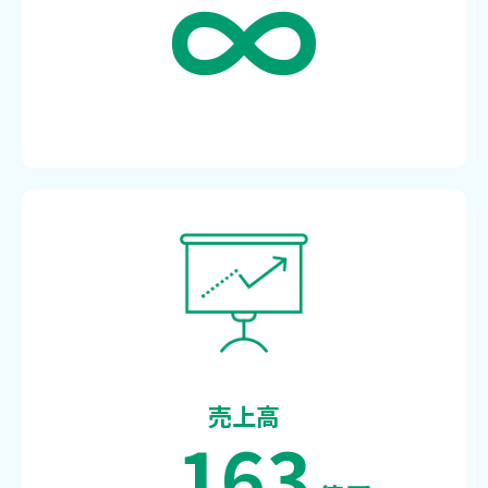
∞
売上高
163