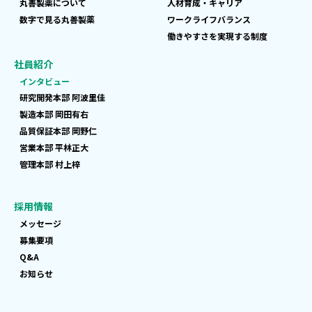
丸善製薬について
人材育成・キャリア
数字で見る丸善製薬
ワークライフバランス
働きやすさを実現する制度
社員紹介
インタビュー
研究開発本部 阿波里佳
製造本部 岡田有右
品質保証本部 岡野仁
営業本部 平林正大
管理本部 村上梓
採用情報
メッセージ
募集要項
Q&A
お知らせ